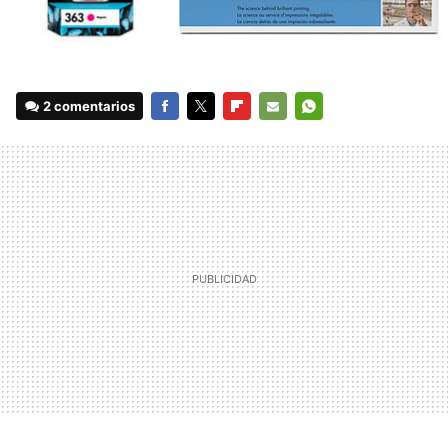
2 comentarios
FACEBOOK
TWITTER
FLIPBOARD
E-
WHATSAPP
MAIL