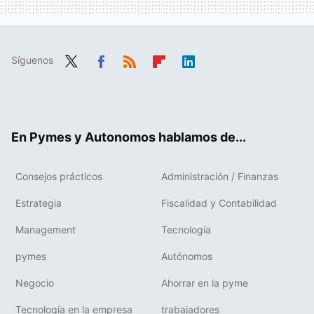
Síguenos
Twit
Fac
RSS
Flip
Link
ter
ebo
boa
edIn
ok
rd
En Pymes y Autonomos hablamos de...
Consejos prácticos
Administración / Finanzas
Estrategia
Fiscalidad y Contabilidad
Management
Tecnología
pymes
Autónomos
Negocio
Ahorrar en la pyme
Tecnología en la empresa
trabajadores