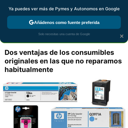
Pymes y Autonomos
Contenidos contratados por la
Ya puedes ver más de Pymes y Autonomos en Google
marca que se menciona
+info
Añádenos como fuente preferida
espaciohp
Solo necesitas una cuenta de Google
×
Dos ventajas de los consumibles
originales en las que no reparamos
habitualmente