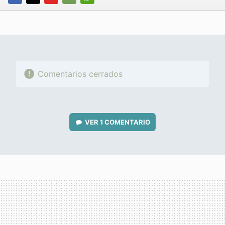
FACEBOOK
TWITTER
FLIPBOARD
E-
WHATSAPP
MAIL
Comentarios cerrados
VER
1 COMENTARIO