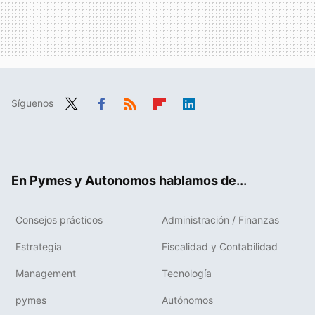
Síguenos
Twit
Fac
RSS
Flip
Link
ter
ebo
boa
edIn
ok
rd
En Pymes y Autonomos hablamos de...
Consejos prácticos
Administración / Finanzas
Estrategia
Fiscalidad y Contabilidad
Management
Tecnología
pymes
Autónomos