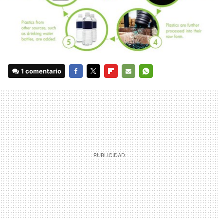
1 comentario
FACEBOOK
TWITTER
FLIPBOARD
E-
WHATSAPP
MAIL