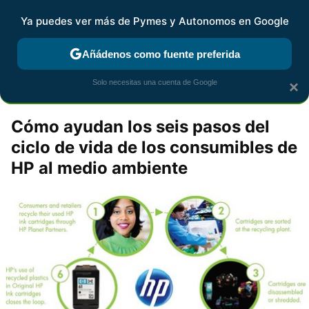
Pymes y Autonomos
Contenidos contratados por la
Ya puedes ver más de Pymes y Autonomos en Google
marca que se menciona
+info
Añádenos como fuente preferida
espaciohp
Solo necesitas una cuenta de Google
×
Cómo ayudan los seis pasos del
ciclo de vida de los consumibles de
HP al medio ambiente