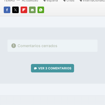
TEMAS
Actualidad
españa
crisis
internacionali
FACEBOOK
TWITTER
FLIPBOARD
E-
WHATSAPP
MAIL
Comentarios cerrados
VER
3 COMENTARIOS