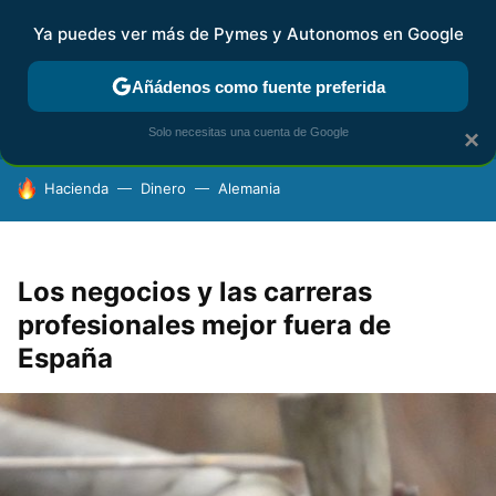
Ya puedes ver más de Pymes y Autonomos en Google
FISCALIDAD Y CONTABILIDAD
KIT DIGITAL
RENTA
AG
Añádenos como fuente preferida
Solo necesitas una cuenta de Google
×
HOY SE HABLA DE
Hacienda
Dinero
Alemania
Los negocios y las carreras
profesionales mejor fuera de
España