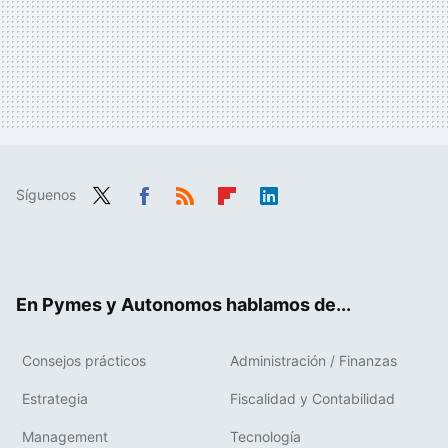
Síguenos
Twit
Fac
RSS
Flip
Link
ter
ebo
boa
edIn
ok
rd
En Pymes y Autonomos hablamos de...
Consejos prácticos
Administración / Finanzas
Estrategia
Fiscalidad y Contabilidad
Management
Tecnología