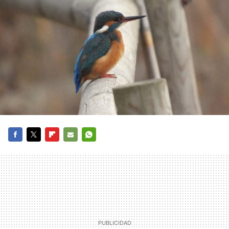
FACEBOOK
TWITTER
FLIPBOARD
E-
WHATSAPP
MAIL