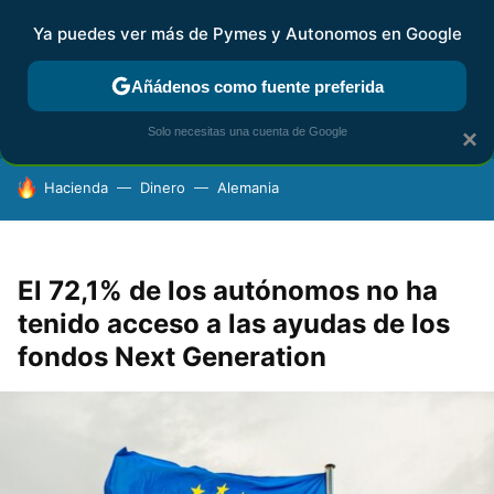
Ya puedes ver más de Pymes y Autonomos en Google
FISCALIDAD Y CONTABILIDAD
KIT DIGITAL
RENTA
AG
Añádenos como fuente preferida
Solo necesitas una cuenta de Google
×
HOY SE HABLA DE
Hacienda
Dinero
Alemania
El 72,1% de los autónomos no ha
tenido acceso a las ayudas de los
fondos Next Generation