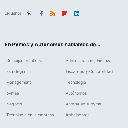
Síguenos
Twit
Fac
RSS
Flip
Link
ter
ebo
boa
edIn
ok
rd
En Pymes y Autonomos hablamos de...
Consejos prácticos
Administración / Finanzas
Estrategia
Fiscalidad y Contabilidad
Management
Tecnología
pymes
Autónomos
Negocio
Ahorrar en la pyme
Tecnología en la empresa
trabajadores