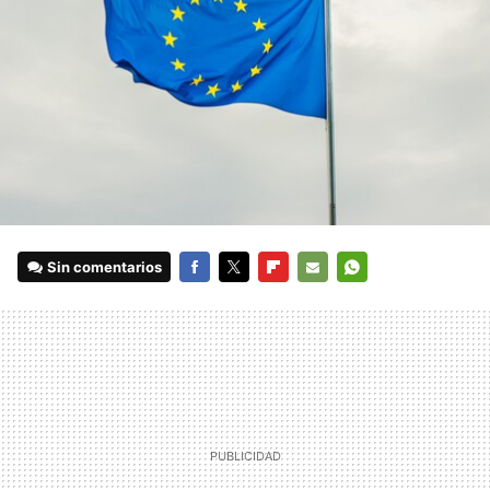
Sin comentarios
FACEBOOK
TWITTER
FLIPBOARD
E-
WHATSAPP
MAIL