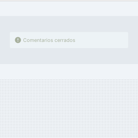
FACEBOOK
TWITTER
FLIPBOARD
E-
WHATSAPP
MAIL
Comentarios cerrados