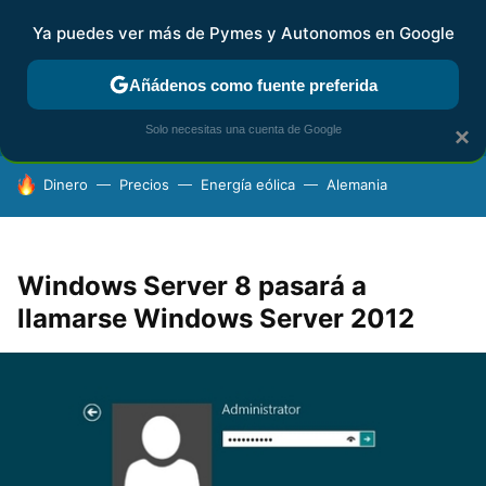
Ya puedes ver más de Pymes y Autonomos en Google
FISCALIDAD Y CONTABILIDAD
KIT DIGITAL
RENTA
AG
Añádenos como fuente preferida
Solo necesitas una cuenta de Google
×
HOY SE HABLA DE
Dinero
Precios
Energía eólica
Alemania
Windows Server 8 pasará a
llamarse Windows Server 2012