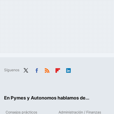
Síguenos
Twit
Fac
RSS
Flip
Link
ter
ebo
boa
edIn
ok
rd
En Pymes y Autonomos hablamos de...
Consejos prácticos
Administración / Finanzas