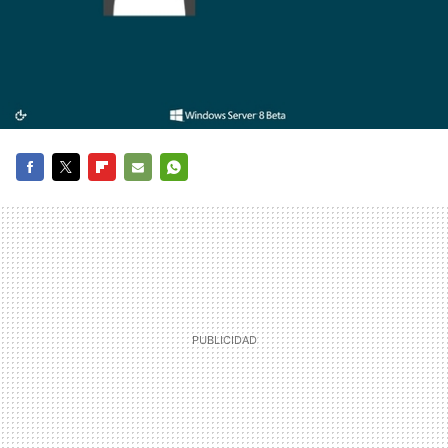
FACEBOOK
TWITTER
FLIPBOARD
E-
WHATSAPP
MAIL