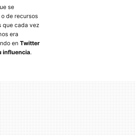
que se
 o de recursos
s que cada vez
mos era
jando en
Twitter
 influencia
.