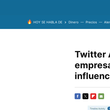
HOY SE HABLA DE
Dinero
Precios
Ale
Twitter 
empresa
influenc
FACEBOOK
TWITTER
FLIPBOARD
E-
MAIL