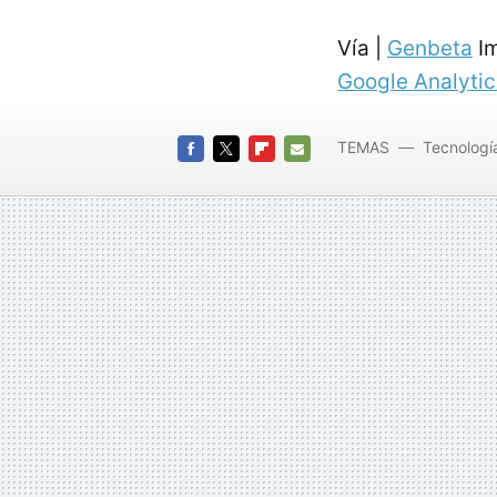
Vía |
Genbeta
Im
Google Analytic
TEMAS
Tecnologí
FACEBOOK
TWITTER
FLIPBOARD
E-
MAIL