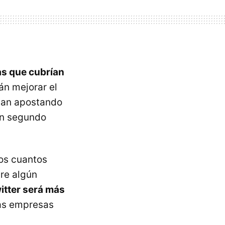
s que cubrían
án mejorar el
igan apostando
 un segundo
os cuantos
re algún
itter será más
las empresas