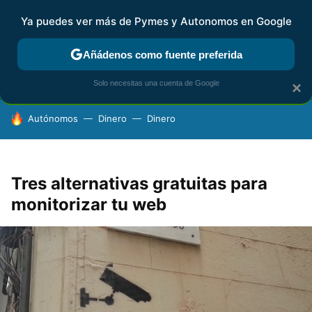
Ya puedes ver más de Pymes y Autonomos en Google
FISCALIDAD Y CONTABILIDAD
KIT DIGITAL
RENTA
AG
Añádenos como fuente preferida
Solo necesitas una cuenta de Google
×
HOY SE HABLA DE
Autónomos
Dinero
Dinero
Tres alternativas gratuitas para
monitorizar tu web