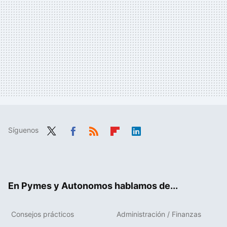
Síguenos
Twit
Fac
RSS
Flip
Link
ter
ebo
boa
edIn
ok
rd
En Pymes y Autonomos hablamos de...
Consejos prácticos
Administración / Finanzas