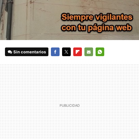
Sin comentarios
FACEBOOK
TWITTER
FLIPBOARD
E-
WHATSAPP
MAIL