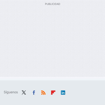
Síguenos
Twit
Fac
RSS
Flip
Link