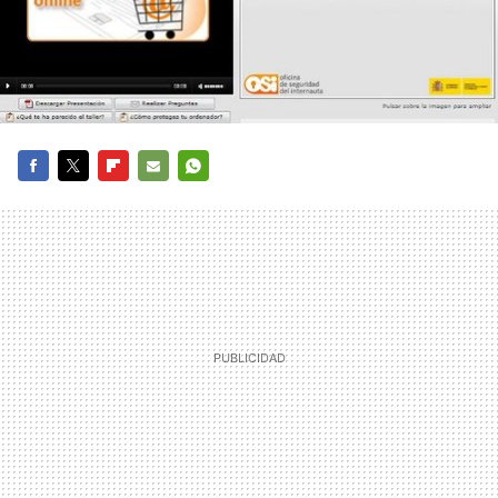
FACEBOOK
TWITTER
FLIPBOARD
E-
WHATSAPP
MAIL