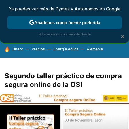
Ya puedes ver más de Pymes y Autonomos en Google
FISCALIDAD Y CONTABILIDAD
KIT DIGITAL
RENTA
AG
Añádenos como fuente preferida
Solo necesitas una cuenta de Google
×
HOY SE HABLA DE
Dinero
Precios
Energía eólica
Alemania
Segundo taller práctico de compra
segura online de la OSI