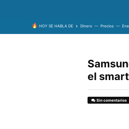
HOY SE HABLA DE
Dinero
Precios
Ene
Samsung
el smar
Sin comentarios