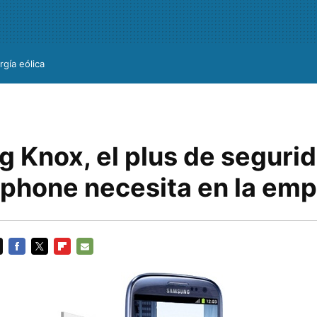
rgía eólica
 Knox, el plus de seguri
tphone necesita en la em
FACEBOOK
TWITTER
FLIPBOARD
E-
MAIL