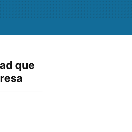
dad que
presa