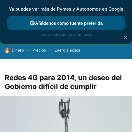
Ya puedes ver más de Pymes y Autonomos en Google
FISCALIDAD Y CONTABILIDAD
KIT DIGITAL
RENTA
AG
Añádenos como fuente preferida
Solo necesitas una cuenta de Google
×
HOY SE HABLA DE
Dinero
Precios
Energía eólica
Redes 4G para 2014, un deseo del
Gobierno difícil de cumplir