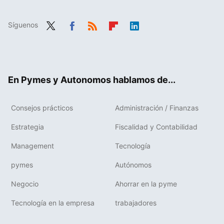
Síguenos
Twit
Fac
RSS
Flip
Link
ter
ebo
boa
edIn
ok
rd
En Pymes y Autonomos hablamos de...
Consejos prácticos
Administración / Finanzas
Estrategia
Fiscalidad y Contabilidad
Management
Tecnología
pymes
Autónomos
Negocio
Ahorrar en la pyme
Tecnología en la empresa
trabajadores