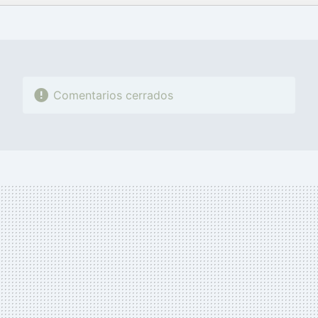
FACEBOOK
TWITTER
FLIPBOARD
E-
WHATSAPP
MAIL
Comentarios cerrados