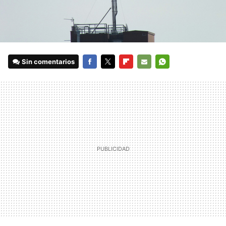
Sin comentarios
FACEBOOK
TWITTER
FLIPBOARD
E-
WHATSAPP
MAIL