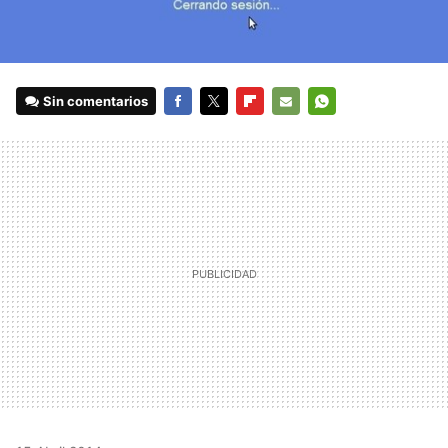
Sin comentarios
FACEBOOK
TWITTER
FLIPBOARD
E-
WHATSAPP
MAIL