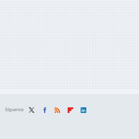
Síguenos
Twit
Fac
RSS
Flip
Link
ter
ebo
boa
edIn
ok
rd