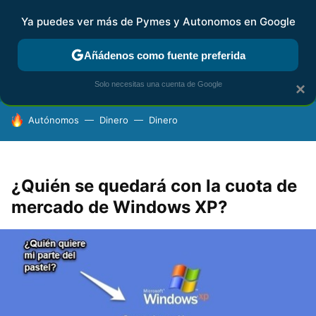
Ya puedes ver más de Pymes y Autonomos en Google
FISCALIDAD Y CONTABILIDAD
KIT DIGITAL
RENTA
AG
Añádenos como fuente preferida
Solo necesitas una cuenta de Google
×
HOY SE HABLA DE
Autónomos
Dinero
Dinero
¿Quién se quedará con la cuota de
mercado de Windows XP?