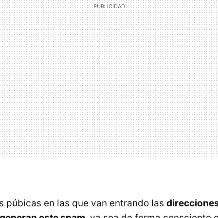
as púbicas en las que van entrando las
direcciones
 generan este spam
, ya sea de forma consciente o