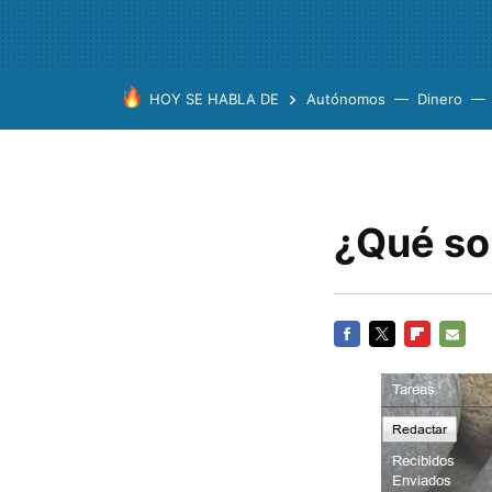
HOY SE HABLA DE
Autónomos
Dinero
¿Qué so
FACEBOOK
TWITTER
FLIPBOARD
E-
MAIL