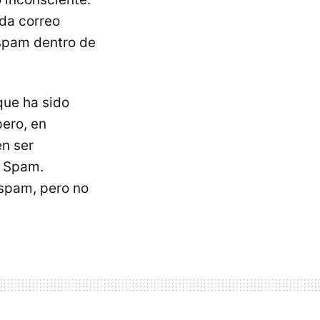
ada correo
spam dentro de
que ha sido
ero, en
en ser
l Spam.
 spam, pero no