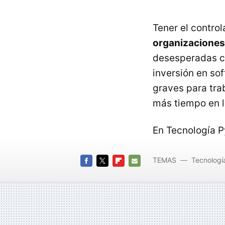
Tener el contro
organizaciones
desesperadas c
inversión en so
graves para trab
más tiempo en l
En Tecnología 
TEMAS
Tecnologí
FACEBOOK
TWITTER
FLIPBOARD
E-
MAIL