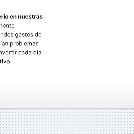
rio en nuestras
amente
andes gastos de
enían problemas
nvertir cada día
tivo.