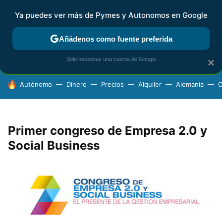
Ya puedes ver más de Pymes y Autonomos en Google
FISCALIDAD Y CONTABILIDAD
KIT DIGITAL
RENTA
AG
Añádenos como fuente preferida
Solo necesitas una cuenta de Google
×
HOY SE HABLA DE
Autónomo
Dinero
Precios
Alquiler
Alemania
C
Primer congreso de Empresa 2.0 y
Social Business