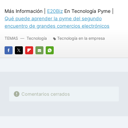
Más Información |
E20Biz
En Tecnología Pyme |
Qué puede aprender la pyme del segundo
encuentro de grandes comercios electrónicos
TEMAS
Tecnología
Tecnología en la empresa
FACEBOOK
TWITTER
FLIPBOARD
E-
WHATSAPP
MAIL
Comentarios cerrados