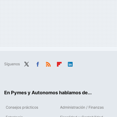
Síguenos
Twit
Fac
RSS
Flip
Link
ter
ebo
boa
edIn
ok
rd
En Pymes y Autonomos hablamos de...
Consejos prácticos
Administración / Finanzas