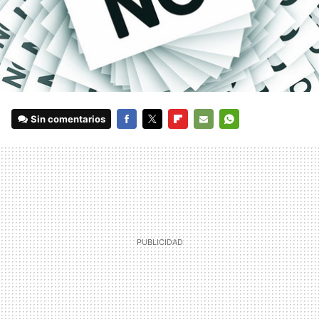
Sin comentarios
FACEBOOK
TWITTER
FLIPBOARD
E-
WHATSAPP
MAIL