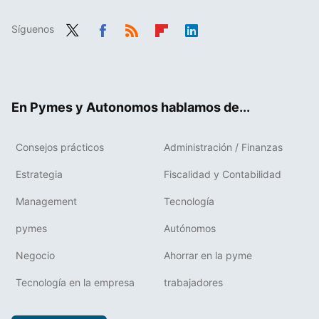
Síguenos
Twit
Fac
RSS
Flip
Link
ter
ebo
boa
edIn
ok
rd
En Pymes y Autonomos hablamos de...
Consejos prácticos
Administración / Finanzas
Estrategia
Fiscalidad y Contabilidad
Management
Tecnología
pymes
Autónomos
Negocio
Ahorrar en la pyme
Tecnología en la empresa
trabajadores