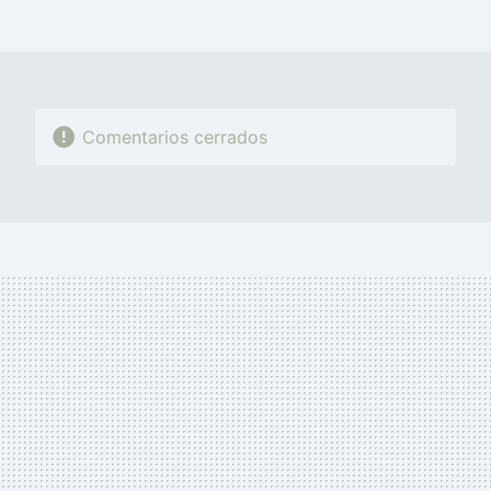
FACEBOOK
TWITTER
FLIPBOARD
E-
WHATSAPP
MAIL
Comentarios cerrados