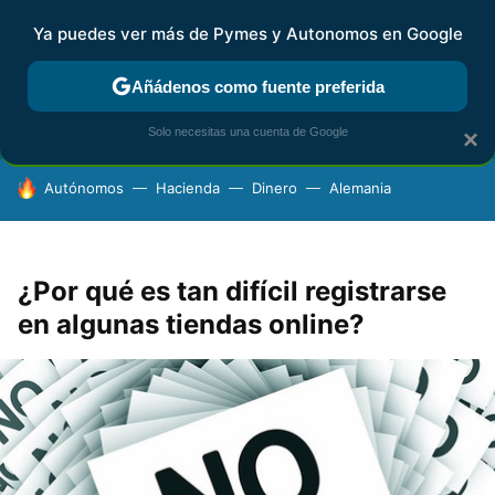
Ya puedes ver más de Pymes y Autonomos en Google
FISCALIDAD Y CONTABILIDAD
KIT DIGITAL
RENTA
AG
Añádenos como fuente preferida
Solo necesitas una cuenta de Google
×
HOY SE HABLA DE
Autónomos
Hacienda
Dinero
Alemania
¿Por qué es tan difícil registrarse
en algunas tiendas online?