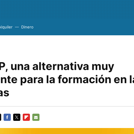
Alquiler
Dinero
, una alternativa muy
nte para la formación en 
as
FACEBOOK
TWITTER
FLIPBOARD
E-
MAIL