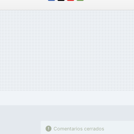
FACEBOOK
TWITTER
FLIPBOARD
E-
MAIL
Comentarios cerrados