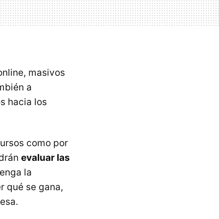
online, masivos
ambién a
s hacia los
 cursos como por
odrán
evaluar las
enga la
r qué se gana,
resa.