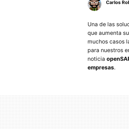
Carlos Ro
Una de las solu
que aumenta su 
muchos casos la
para nuestros e
noticia
openSAP,
empresas
.