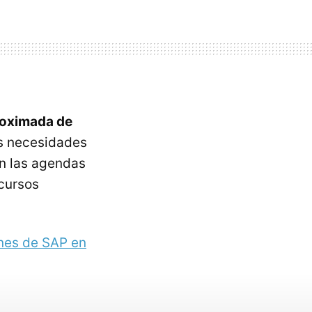
roximada de
as necesidades
en las agendas
 cursos
nes de SAP en