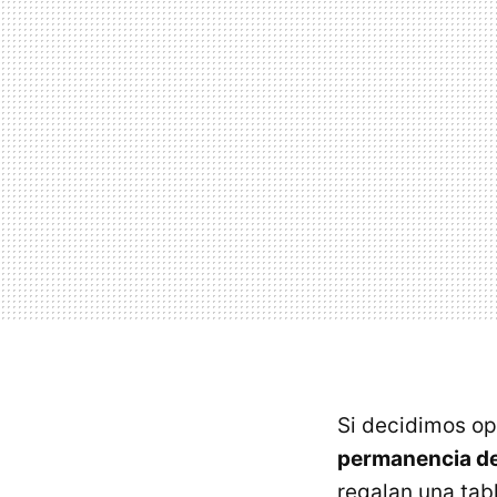
Si decidimos o
permanencia d
regalan una tab