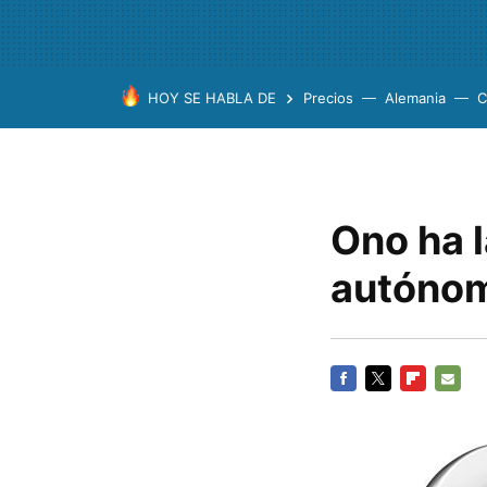
HOY SE HABLA DE
Precios
Alemania
C
Ono ha 
autónom
FACEBOOK
TWITTER
FLIPBOARD
E-
MAIL