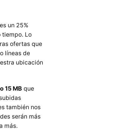
ses un 25%
 tiempo. Lo
tras ofertas que
o líneas de
uestra ubicación
 o 15 MB
que
 subidas
nes también nos
dades serán más
a más.