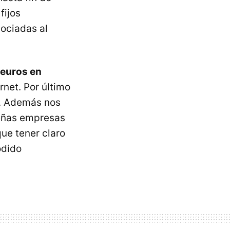
fijos
sociadas al
 euros en
rnet. Por último
a. Además nos
ueñas empresas
ue tener claro
odido