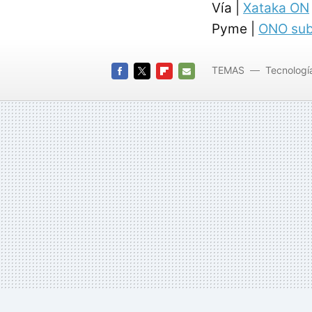
Vía |
Xataka ON
Pyme |
ONO sub
TEMAS
Tecnologí
FACEBOOK
TWITTER
FLIPBOARD
E-
MAIL