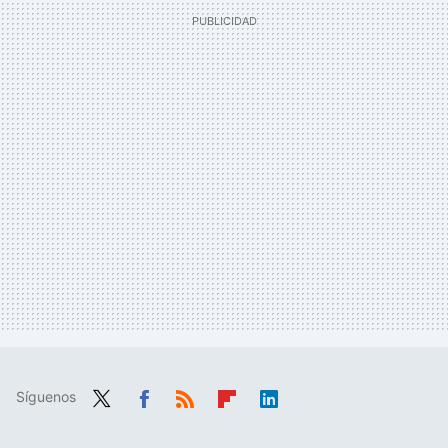
Síguenos
Twit
Fac
RSS
Flip
Link