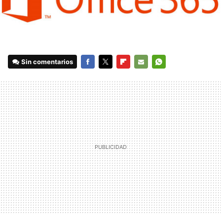
Sin comentarios
FACEBOOK
TWITTER
FLIPBOARD
E-
WHATSAPP
MAIL