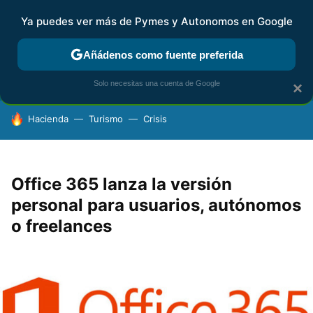
Ya puedes ver más de Pymes y Autonomos en Google
FISCALIDAD Y CONTABILIDAD
KIT DIGITAL
RENTA
AG
Añádenos como fuente preferida
Solo necesitas una cuenta de Google
×
HOY SE HABLA DE
Hacienda
Turismo
Crisis
Office 365 lanza la versión
personal para usuarios, autónomos
o freelances