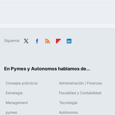
Síguenos
Twit
Fac
RSS
Flip
Link
ter
ebo
boa
edIn
ok
rd
En Pymes y Autonomos hablamos de...
Consejos prácticos
Administración / Finanzas
Estrategia
Fiscalidad y Contabilidad
Management
Tecnología
pymes
Autónomos