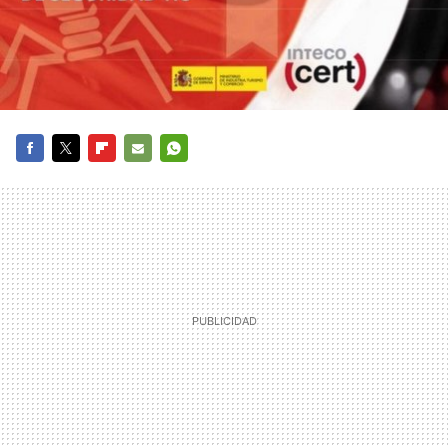
FACEBOOK
TWITTER
FLIPBOARD
E-
WHATSAPP
MAIL