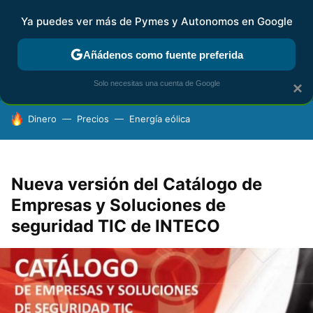
Ya puedes ver más de Pymes y Autonomos en Google
FISCALIDAD Y CONTABILIDAD
KIT DIGITAL
RENTA
AG
Añádenos como fuente preferida
Solo necesitas una cuenta de Google
×
HOY SE HABLA DE
Dinero
Precios
Energía eólica
Nueva versión del Catálogo de
Empresas y Soluciones de
seguridad TIC de INTECO