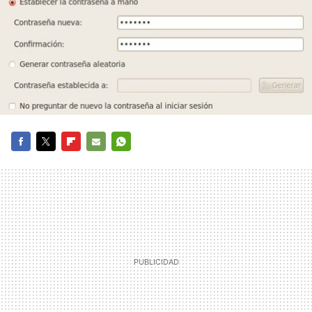
FACEBOOK
TWITTER
FLIPBOARD
E-
WHATSAPP
MAIL