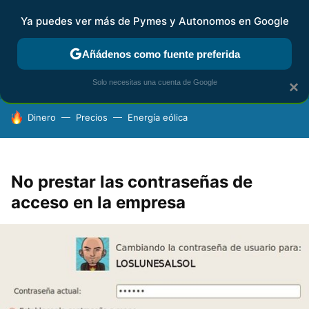
Ya puedes ver más de Pymes y Autonomos en Google
FISCALIDAD Y CONTABILIDAD
KIT DIGITAL
RENTA
AG
Añádenos como fuente preferida
Solo necesitas una cuenta de Google
×
HOY SE HABLA DE
Dinero
Precios
Energía eólica
No prestar las contraseñas de
acceso en la empresa