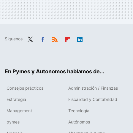
Síguenos
Twit
Fac
RSS
Flip
Link
ter
ebo
boa
edIn
ok
rd
En Pymes y Autonomos hablamos de...
Consejos prácticos
Administración / Finanzas
Estrategia
Fiscalidad y Contabilidad
Management
Tecnología
pymes
Autónomos