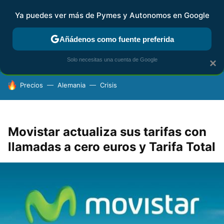
Ya puedes ver más de Pymes y Autonomos en Google
FISCALIDAD Y CONTABILIDAD
KIT DIGITAL
RENTA
AG
Añádenos como fuente preferida
Solo necesitas una cuenta de Google
×
HOY SE HABLA DE
Precios
Alemania
Crisis
Movistar actualiza sus tarifas con
llamadas a cero euros y Tarifa Total