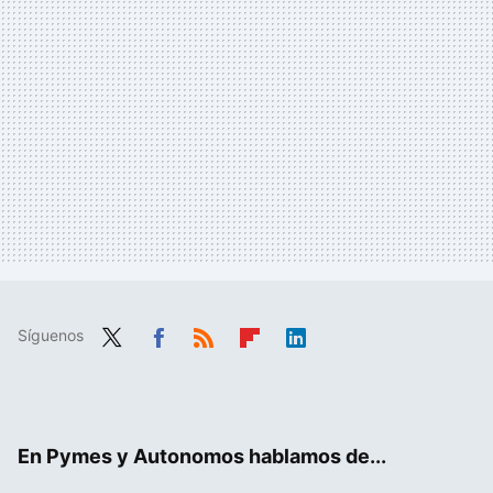
Síguenos
Twit
Fac
RSS
Flip
Link
ter
ebo
boa
edIn
ok
rd
En Pymes y Autonomos hablamos de...