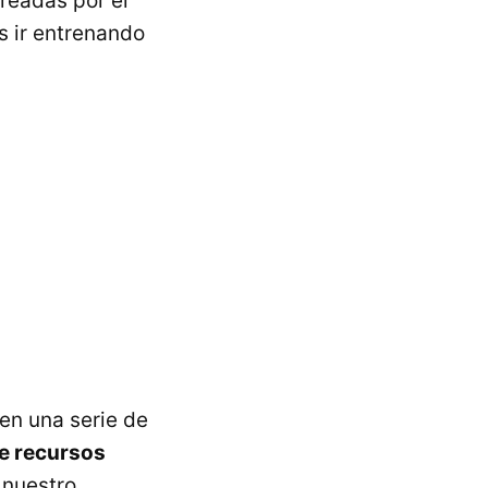
readas por el
s ir entrenando
en una serie de
e recursos
 nuestro