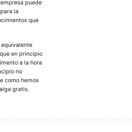
a empresa puede
para la
ocimientos que
u equivalente
que en principio
imento a la hora
ncipio no
que como hemos
lga gratis.