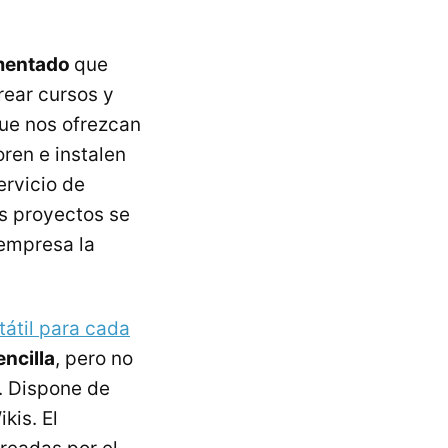
mentado
que
rear cursos y
que nos ofrezcan
ren e instalen
ervicio de
os proyectos se
 empresa la
tátil para cada
encilla
, pero no
s. Dispone de
kis. El