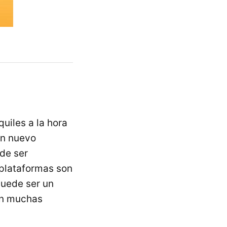
uiles a la hora
un nuevo
de ser
e plataformas son
uede ser un
en muchas