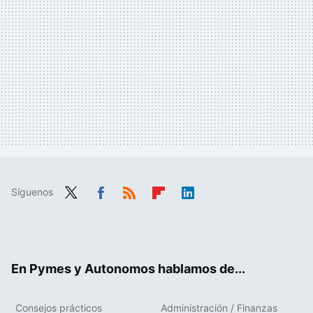
Síguenos
Twit
Fac
RSS
Flip
Link
ter
ebo
boa
edIn
ok
rd
En Pymes y Autonomos hablamos de...
Consejos prácticos
Administración / Finanzas