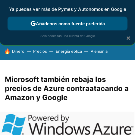
Ya puedes ver más de Pymes y Autonomos en Google
FISCALIDAD Y CONTABILIDAD
KIT DIGITAL
RENTA
AG
Añádenos como fuente preferida
Solo necesitas una cuenta de Google
×
HOY SE HABLA DE
Dinero
Precios
Energía eólica
Alemania
Microsoft también rebaja los
precios de Azure contraatacando a
Amazon y Google