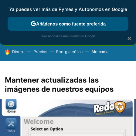
Ya puedes ver más de Pymes y Autonomos en Google
FISCALIDAD Y CONTABILIDAD
KIT DIGITAL
RENTA
AG
Añádenos como fuente preferida
Solo necesitas una cuenta de Google
×
HOY SE HABLA DE
Dinero
Precios
Energía eólica
Alemania
Mantener actualizadas las
imágenes de nuestros equipos