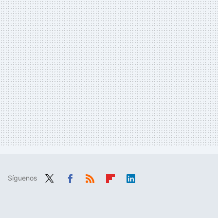
Síguenos
Twit
Fac
RSS
Flip
Link
ter
ebo
boa
edIn