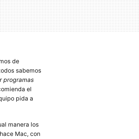
imos de
 todos sabemos
ar programas
ecomienda el
quipo pida a
ual manera los
 hace Mac, con