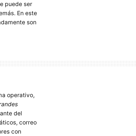
ue puede ser
demás. En este
uadamente son
ma operativo,
grandes
ante del
áticos, correo
ores con