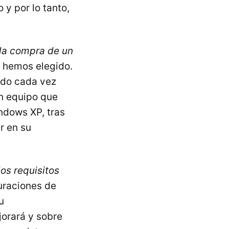
y por lo tanto,
r la compra de un
 hemos elegido.
ndo cada vez
un equipo que
dows XP, tras
r en su
os requisitos
uraciones de
u
jorará y sobre