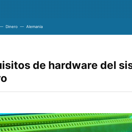
Dinero
Alemania
uisitos de hardware del s
vo