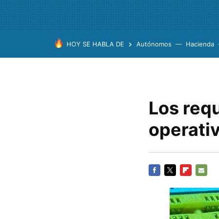
HOY SE HABLA DE
Autónomos
Hacienda
Los req
operati
FACEBOOK
TWITTER
FLIPBOARD
E-
MAIL