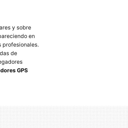
ares y sobre
pareciendo en
s profesionales.
ndas de
vegadores
adores GPS