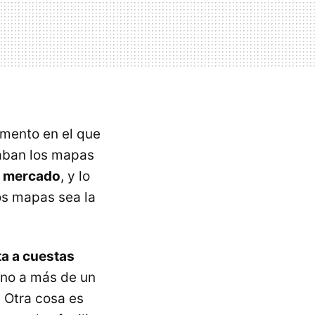
mento en el que
raban los mapas
l mercado
, y lo
os mapas sea la
ta a cuestas
ino a más de un
. Otra cosa es