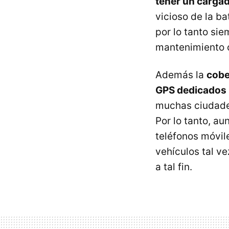
tener un cargad
vicioso de la ba
por lo tanto si
mantenimiento c
Además la
cobe
GPS dedicados
muchas ciudades
Por lo tanto, a
teléfonos móvil
vehículos tal v
a tal fin.