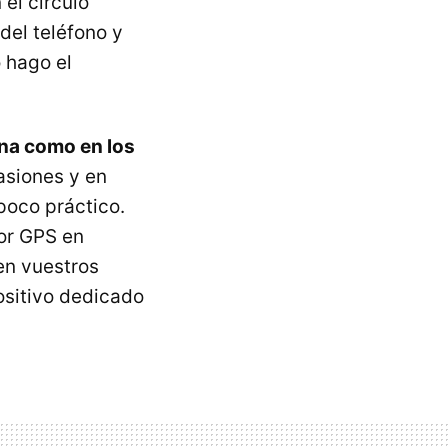
 el círculo
del teléfono y
 hago el
ena como en los
asiones y en
poco práctico.
or GPS en
en vuestros
ositivo dedicado