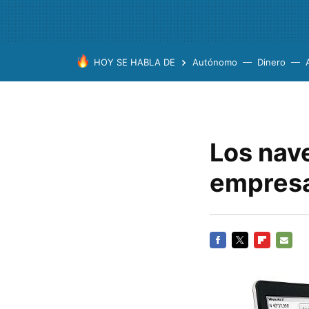
HOY SE HABLA DE
Autónomo
Dinero
Los nav
empres
FACEBOOK
TWITTER
FLIPBOARD
E-
MAIL