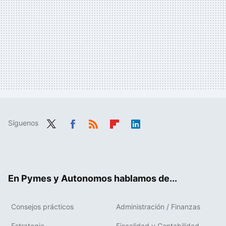
Síguenos
Twit
Fac
RSS
Flip
Link
ter
ebo
boa
edIn
ok
rd
En Pymes y Autonomos hablamos de...
Consejos prácticos
Administración / Finanzas
Estrategia
Fiscalidad y Contabilidad