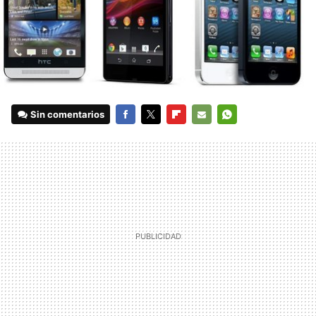
Sin comentarios
FACEBOOK
TWITTER
FLIPBOARD
E-
WHATSAPP
MAIL