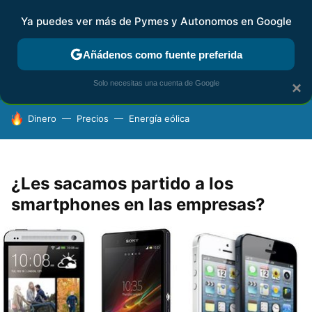
Ya puedes ver más de Pymes y Autonomos en Google
FISCALIDAD Y CONTABILIDAD
KIT DIGITAL
RENTA
AG
Añádenos como fuente preferida
Solo necesitas una cuenta de Google
×
HOY SE HABLA DE
Dinero
Precios
Energía eólica
¿Les sacamos partido a los
smartphones en las empresas?