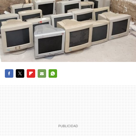
FACEBOOK
TWITTER
FLIPBOARD
E-
WHATSAPP
MAIL