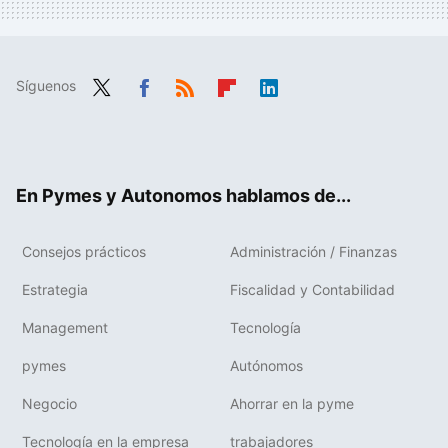
Síguenos
Twit
Fac
RSS
Flip
Link
ter
ebo
boa
edIn
ok
rd
En Pymes y Autonomos hablamos de...
Consejos prácticos
Administración / Finanzas
Estrategia
Fiscalidad y Contabilidad
Management
Tecnología
pymes
Autónomos
Negocio
Ahorrar en la pyme
Tecnología en la empresa
trabajadores