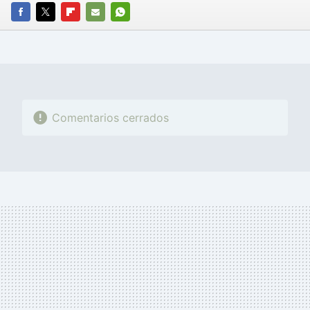
FACEBOOK
TWITTER
FLIPBOARD
E-
WHATSAPP
MAIL
Comentarios cerrados