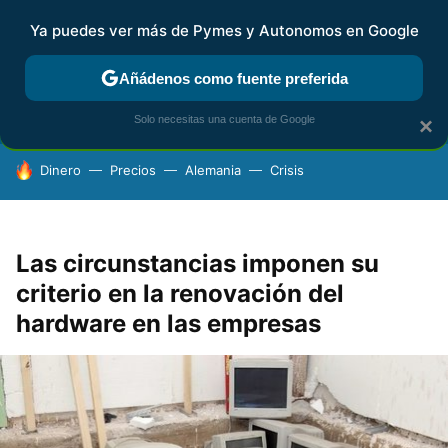
Ya puedes ver más de Pymes y Autonomos en Google
FISCALIDAD Y CONTABILIDAD
KIT DIGITAL
RENTA
AG
Añádenos como fuente preferida
Solo necesitas una cuenta de Google
×
HOY SE HABLA DE
Dinero
Precios
Alemania
Crisis
Las circunstancias imponen su
criterio en la renovación del
hardware en las empresas