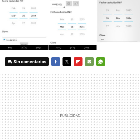
Sin comentarios
FACEBOOK
TWITTER
FLIPBOARD
E-
WHATSAPP
MAIL