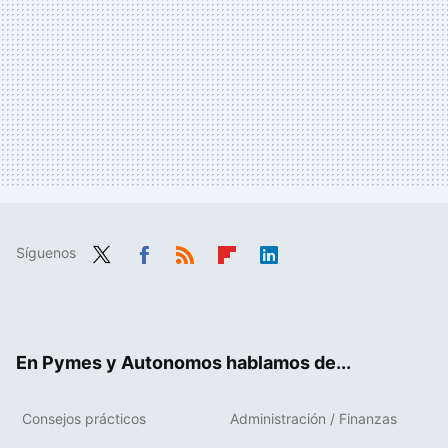
Síguenos
Twit
Fac
RSS
Flip
Link
ter
ebo
boa
edIn
ok
rd
En Pymes y Autonomos hablamos de...
Consejos prácticos
Administración / Finanzas