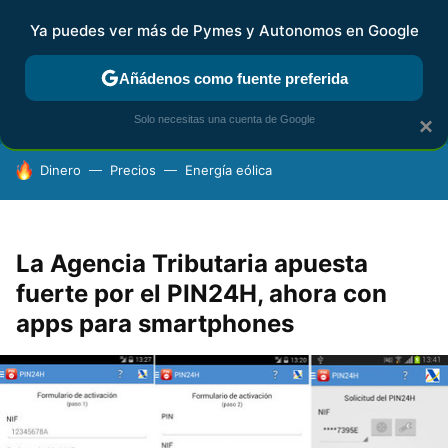
Ya puedes ver más de Pymes y Autonomos en Google
FISCALIDAD Y CONTABILIDAD
KIT DIGITAL
RENTA
AG
Añádenos como fuente preferida
Solo necesitas una cuenta de Google
×
HOY SE HABLA DE
Dinero
Precios
Energía eólica
La Agencia Tributaria apuesta
fuerte por el PIN24H, ahora con
apps para smartphones