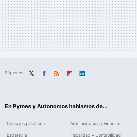
Síguenos
Twit
Fac
RSS
Flip
Link
ter
ebo
boa
edIn
ok
rd
En Pymes y Autonomos hablamos de...
Consejos prácticos
Administración / Finanzas
Estrategia
Fiscalidad y Contabilidad