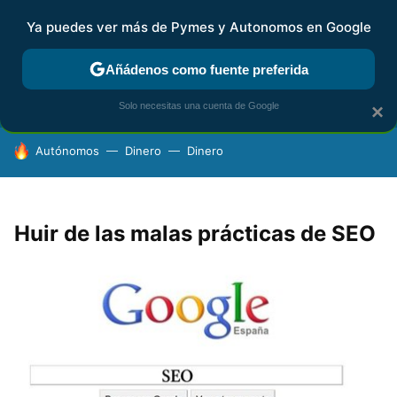
Ya puedes ver más de Pymes y Autonomos en Google
FISCALIDAD Y CONTABILIDAD
KIT DIGITAL
RENTA
AG
Añádenos como fuente preferida
Solo necesitas una cuenta de Google
×
HOY SE HABLA DE
Autónomos
Dinero
Dinero
Huir de las malas prácticas de SEO