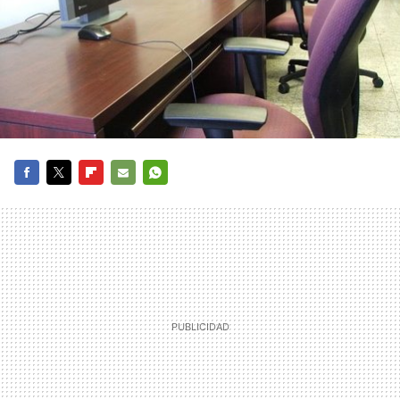
FACEBOOK
TWITTER
FLIPBOARD
E-
WHATSAPP
MAIL