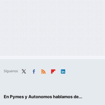
Síguenos
Twit
Fac
RSS
Flip
Link
ter
ebo
boa
edIn
ok
rd
En Pymes y Autonomos hablamos de...