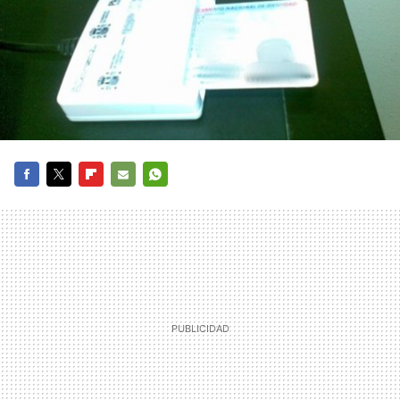
FACEBOOK
TWITTER
FLIPBOARD
E-
WHATSAPP
MAIL