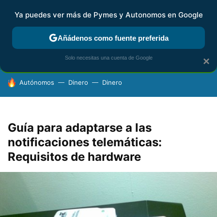
Ya puedes ver más de Pymes y Autonomos en Google
FISCALIDAD Y CONTABILIDAD
KIT DIGITAL
RENTA
AG
Añádenos como fuente preferida
Solo necesitas una cuenta de Google
×
HOY SE HABLA DE
Autónomos
Dinero
Dinero
Guía para adaptarse a las
notificaciones telemáticas:
Requisitos de hardware