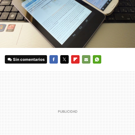
Sin comentarios
FACEBOOK
TWITTER
FLIPBOARD
E-
WHATSAPP
MAIL