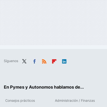
Síguenos
Twit
Fac
RSS
Flip
Link
ter
ebo
boa
edIn
ok
rd
En Pymes y Autonomos hablamos de...
Consejos prácticos
Administración / Finanzas