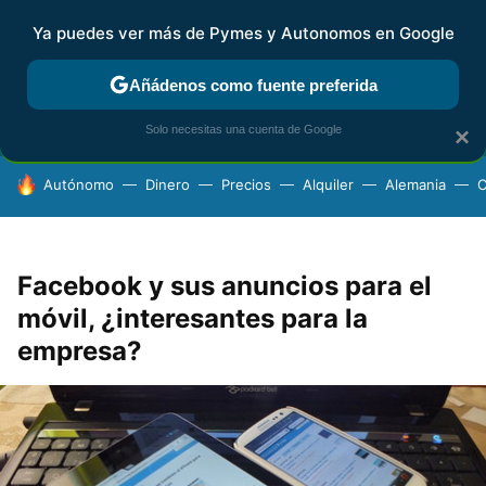
Ya puedes ver más de Pymes y Autonomos en Google
FISCALIDAD Y CONTABILIDAD
KIT DIGITAL
RENTA
AG
Añádenos como fuente preferida
Solo necesitas una cuenta de Google
×
HOY SE HABLA DE
Autónomo
Dinero
Precios
Alquiler
Alemania
C
Facebook y sus anuncios para el
móvil, ¿interesantes para la
empresa?