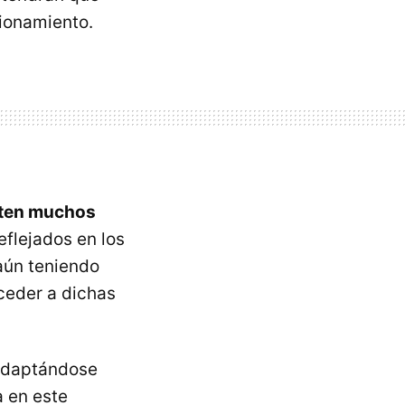
cionamiento.
sten muchos
eflejados en los
 aún teniendo
ceder a dichas
 adaptándose
a en este