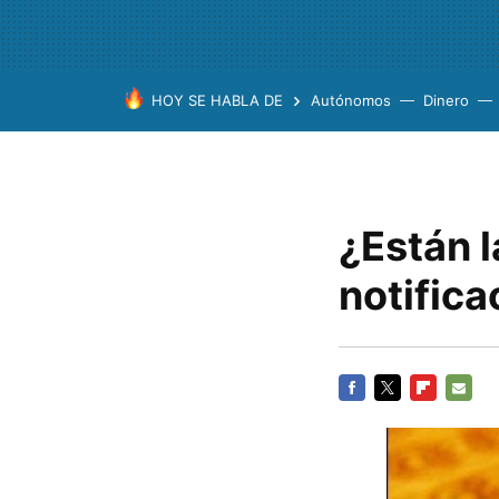
HOY SE HABLA DE
Autónomos
Dinero
¿Están 
notific
FACEBOOK
TWITTER
FLIPBOARD
E-
MAIL