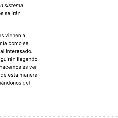
un sistema
s se irán
es vienen a
mía como se
al interesado.
eguirán llegando
 hacemos es ver
y de esta manera
ciándonos del