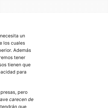
necesita un
e los cuales
uperior. Además
remos tener
asos tienen que
pacidad para
presas, pero
grave
carecen de
o tendrán que