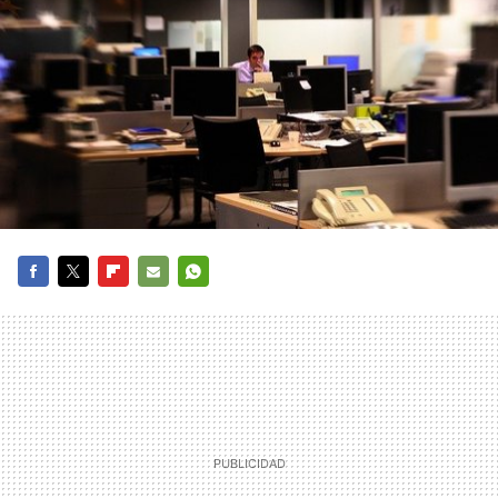
FACEBOOK
TWITTER
FLIPBOARD
E-
WHATSAPP
MAIL