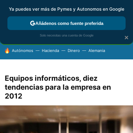
Ya puedes ver más de Pymes y Autonomos en Google
FISCALIDAD Y CONTABILIDAD
KIT DIGITAL
RENTA
AG
Añádenos como fuente preferida
Solo necesitas una cuenta de Google
×
HOY SE HABLA DE
Autónomos
Hacienda
Dinero
Alemania
Equipos informáticos, diez
tendencias para la empresa en
2012