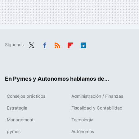
Síguenos
Twit
Fac
RSS
Flip
Link
ter
ebo
boa
edIn
ok
rd
En Pymes y Autonomos hablamos de...
Consejos prácticos
Administración / Finanzas
Estrategia
Fiscalidad y Contabilidad
Management
Tecnología
pymes
Autónomos