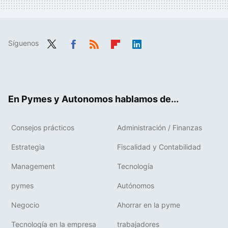
Síguenos
Twit
Fac
RSS
Flip
Link
ter
ebo
boa
edIn
ok
rd
En Pymes y Autonomos hablamos de...
Consejos prácticos
Administración / Finanzas
Estrategia
Fiscalidad y Contabilidad
Management
Tecnología
pymes
Autónomos
Negocio
Ahorrar en la pyme
Tecnología en la empresa
trabajadores