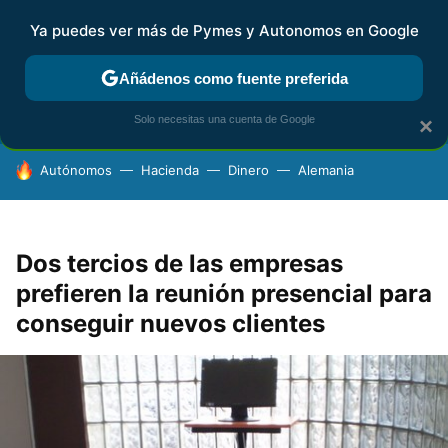
Ya puedes ver más de Pymes y Autonomos en Google
FISCALIDAD Y CONTABILIDAD
KIT DIGITAL
RENTA
AG
Añádenos como fuente preferida
Solo necesitas una cuenta de Google
×
HOY SE HABLA DE
Autónomos
Hacienda
Dinero
Alemania
Dos tercios de las empresas
prefieren la reunión presencial para
conseguir nuevos clientes