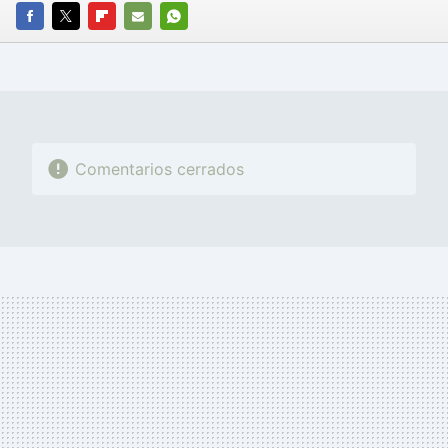
FACEBOOK
TWITTER
FLIPBOARD
E-
WHATSAPP
MAIL
Comentarios cerrados