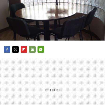
FACEBOOK
TWITTER
FLIPBOARD
E-
WHATSAPP
MAIL