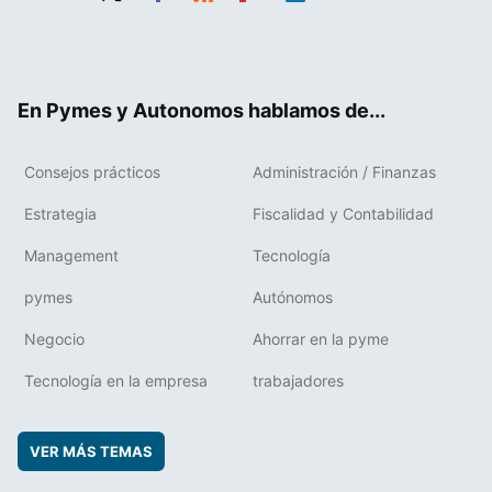
Twit
Fac
RSS
Flip
Link
ter
ebo
boa
edIn
ok
rd
En Pymes y Autonomos hablamos de...
Consejos prácticos
Administración / Finanzas
Estrategia
Fiscalidad y Contabilidad
Management
Tecnología
pymes
Autónomos
Negocio
Ahorrar en la pyme
Tecnología en la empresa
trabajadores
VER MÁS TEMAS