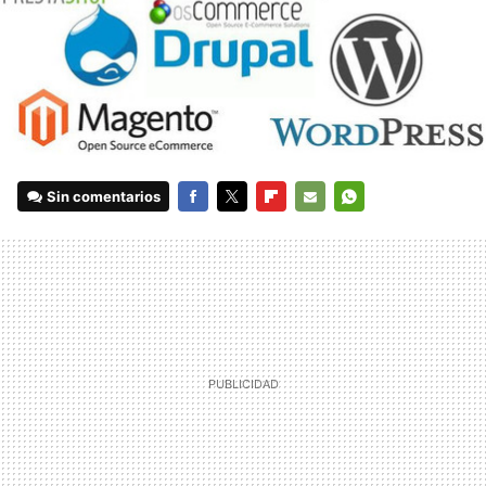
Sin comentarios
FACEBOOK
TWITTER
FLIPBOARD
E-
WHATSAPP
MAIL