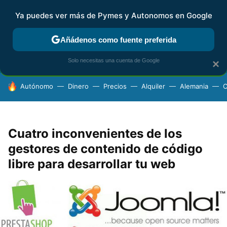
Ya puedes ver más de Pymes y Autonomos en Google
FISCALIDAD Y CONTABILIDAD
KIT DIGITAL
RENTA
AG
Añádenos como fuente preferida
Solo necesitas una cuenta de Google
×
HOY SE HABLA DE
Autónomo
Dinero
Precios
Alquiler
Alemania
C
Cuatro inconvenientes de los
gestores de contenido de código
libre para desarrollar tu web