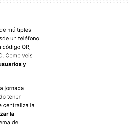
 de múltiples
sde un teléfono
n código QR,
FC. Como veis
usuarios y
la jornada
do tener
 centraliza la
zar la
tema de