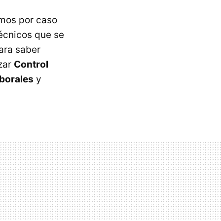
mos por caso
técnicos que se
Para saber
zar
Control
aborales
y