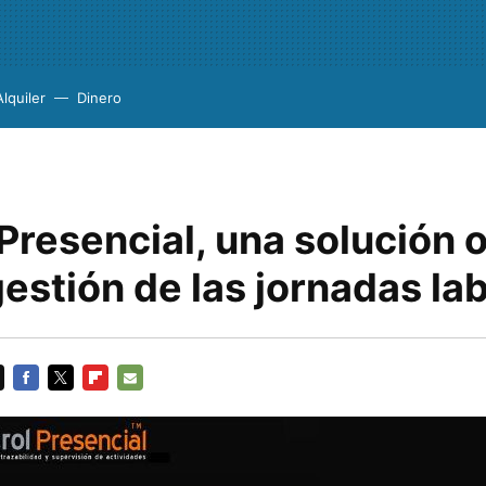
Alquiler
Dinero
Presencial, una solución 
gestión de las jornadas la
FACEBOOK
TWITTER
FLIPBOARD
E-
MAIL