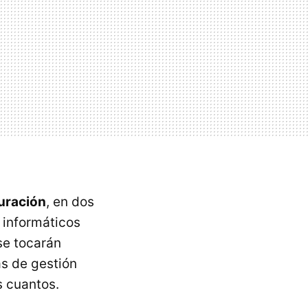
uración
, en dos
 informáticos
se tocarán
s de gestión
s cuantos.