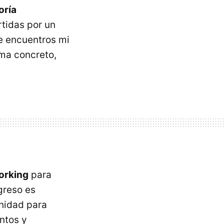
oría
tidas por un
de encuentros mi
ema concreto,
orking
para
greso es
unidad para
ntos y