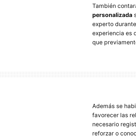
También contará
personalizada
s
experto durante
experiencia es 
que previament
Además se habil
favorecer las re
necesario regis
reforzar o cono