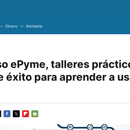
Dinero
Alemania
o ePyme, talleres práctic
 éxito para aprender a us
FACEBOOK
TWITTER
FLIPBOARD
E-
MAIL