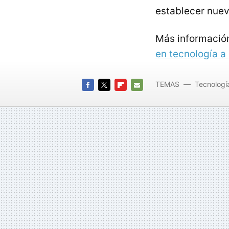
establecer nuev
Más informació
en tecnología a 
TEMAS
Tecnologí
FACEBOOK
TWITTER
FLIPBOARD
E-
MAIL