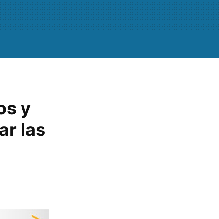
os y
ar las