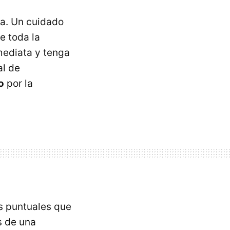
sa. Un cuidado
e toda la
mediata y tenga
al de
o
por la
as puntuales que
s de una