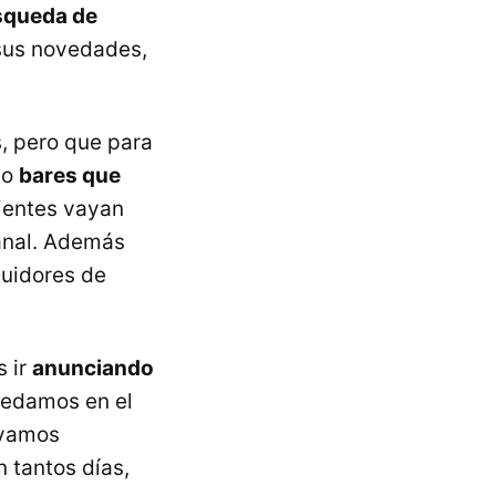
squeda de
sus novedades,
, pero que para
co
bares que
lientes vayan
canal. Además
guidores de
 ir
anunciando
quedamos en el
 vamos
 tantos días,