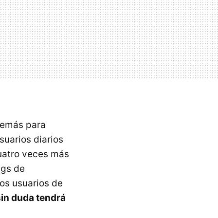
 demás para
suarios diarios
cuatro veces más
ngs de
los usuarios de
sin duda tendrá