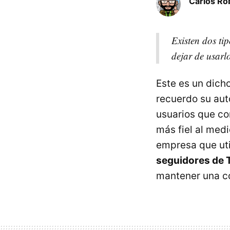
Carlos Ro
Existen dos ti
dejar de usarl
Este es un dich
recuerdo su auto
usuarios que con
más fiel al med
empresa que uti
seguidores de T
mantener una co