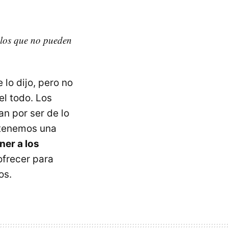
 los que no pueden
lo dijo, pero no
el todo. Los
an por ser de lo
i tenemos una
er a los
ofrecer para
os.