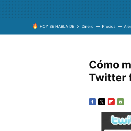
HOY SE HABLA DE
Dinero
Precios
Ale
Cómo ma
Twitter 
FACEBOOK
TWITTER
FLIPBOARD
E-
MAIL