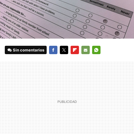
Sin comentarios
FACEBOOK
TWITTER
FLIPBOARD
E-
WHATSAPP
MAIL