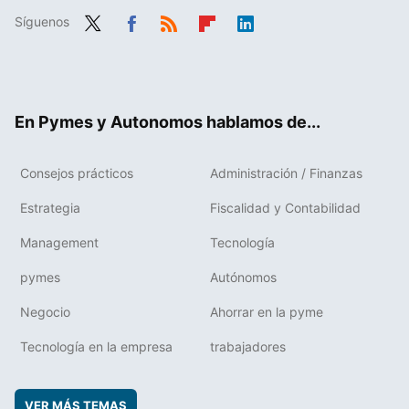
Síguenos
Twit
Fac
RSS
Flip
Link
ter
ebo
boa
edIn
ok
rd
En Pymes y Autonomos hablamos de...
Consejos prácticos
Administración / Finanzas
Estrategia
Fiscalidad y Contabilidad
Management
Tecnología
pymes
Autónomos
Negocio
Ahorrar en la pyme
Tecnología en la empresa
trabajadores
VER MÁS TEMAS