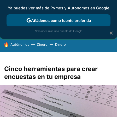
Ya puedes ver más de Pymes y Autonomos en Google
FISCALIDAD Y CONTABILIDAD
KIT DIGITAL
RENTA
AG
Añádenos como fuente preferida
Solo necesitas una cuenta de Google
×
HOY SE HABLA DE
Autónomos
Dinero
Dinero
Cinco herramientas para crear
encuestas en tu empresa