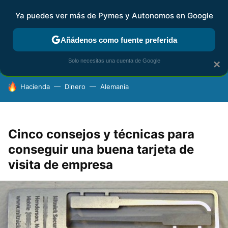
Ya puedes ver más de Pymes y Autonomos en Google
FISCALIDAD Y CONTABILIDAD
KIT DIGITAL
RENTA
AG
Añádenos como fuente preferida
Solo necesitas una cuenta de Google
×
HOY SE HABLA DE
Hacienda
Dinero
Alemania
Cinco consejos y técnicas para
conseguir una buena tarjeta de
visita de empresa