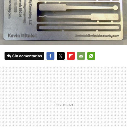
Sin comentarios
FACEBOOK
TWITTER
FLIPBOARD
E-
WHATSAPP
MAIL