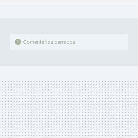
FACEBOOK
TWITTER
FLIPBOARD
E-
WHATSAPP
MAIL
Comentarios cerrados