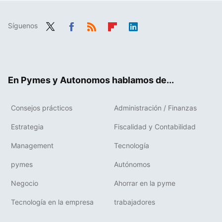
Síguenos
Twit
Fac
RSS
Flip
Link
ter
ebo
boa
edIn
ok
rd
En Pymes y Autonomos hablamos de...
Consejos prácticos
Administración / Finanzas
Estrategia
Fiscalidad y Contabilidad
Management
Tecnología
pymes
Autónomos
Negocio
Ahorrar en la pyme
Tecnología en la empresa
trabajadores