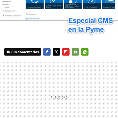
Sin comentarios
FACEBOOK
TWITTER
FLIPBOARD
E-
WHATSAPP
MAIL