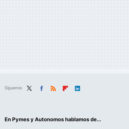
Síguenos
Twit
Fac
RSS
Flip
Link
ter
ebo
boa
edIn
ok
rd
En Pymes y Autonomos hablamos de...