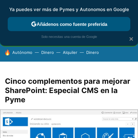
Ya puedes ver más de Pymes y Autonomos en Google
FISCALIDAD Y CONTABILIDAD
KIT DIGITAL
RENTA
AG
Añádenos como fuente preferida
Solo necesitas una cuenta de Google
×
HOY SE HABLA DE
Autónomo
Dinero
Alquiler
Dinero
Cinco complementos para mejorar
SharePoint: Especial CMS en la
Pyme