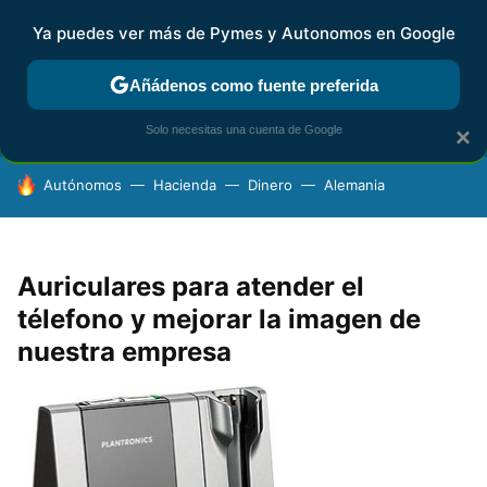
Ya puedes ver más de Pymes y Autonomos en Google
FISCALIDAD Y CONTABILIDAD
KIT DIGITAL
RENTA
AG
Añádenos como fuente preferida
Solo necesitas una cuenta de Google
×
HOY SE HABLA DE
Autónomos
Hacienda
Dinero
Alemania
Auriculares para atender el
télefono y mejorar la imagen de
nuestra empresa