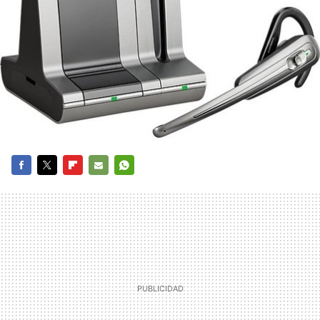
FACEBOOK
TWITTER
FLIPBOARD
E-
WHATSAPP
MAIL