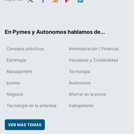
Twit
Fac
RSS
Flip
Link
ter
ebo
boa
edIn
ok
rd
En Pymes y Autonomos hablamos de...
Consejos prácticos
Administración / Finanzas
Estrategia
Fiscalidad y Contabilidad
Management
Tecnología
pymes
Autónomos
Negocio
Ahorrar en la pyme
Tecnología en la empresa
trabajadores
VER MÁS TEMAS