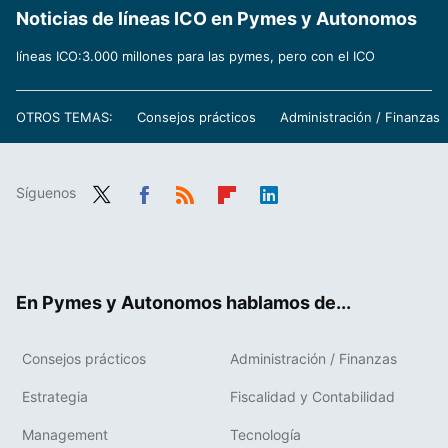
Noticias de líneas ICO en Pymes y Autonomos
líneas ICO:3.000 millones para las pymes, pero con el ICO
OTROS TEMAS:
Consejos prácticos
Administración / Finanzas
Síguenos
Twit
Fac
RSS
Flip
Link
ter
ebo
boa
edIn
ok
rd
En Pymes y Autonomos hablamos de...
Consejos prácticos
Administración / Finanzas
Estrategia
Fiscalidad y Contabilidad
Management
Tecnología