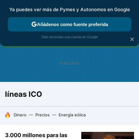
Ya puedes ver más de Pymes y Autonomos en Google
FISCALIDAD Y CONTABILIDAD
KIT DIGITAL
RENTA
AG
Añádenos como fuente preferida
Solo necesitas una cuenta de Google
×
líneas ICO
HOY SE HABLA DE
Dinero
Precios
Energía eólica
3.000 millones para las