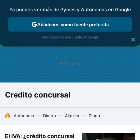
Ya puedes ver más de Pymes y Autonomos en Google
FISCALIDAD Y CONTABILIDAD
KIT DIGITAL
RENTA
AG
Añádenos como fuente preferida
Solo necesitas una cuenta de Google
×
Credito concursal
HOY SE HABLA DE
Autónomo
Dinero
Alquiler
Dinero
El IVA: ¿crédito concursal