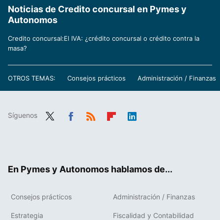
Noticias de Credito concursal en Pymes y
Autonomos
Credito concursal:El IVA: ¿crédito concursal o crédito contra la
masa?
OTROS TEMAS:
Consejos prácticos
Administración / Finanzas
Síguenos
Twit
Fac
RSS
Flip
Link
ter
ebo
boa
edIn
ok
rd
En Pymes y Autonomos hablamos de...
Consejos prácticos
Administración / Finanzas
Estrategia
Fiscalidad y Contabilidad