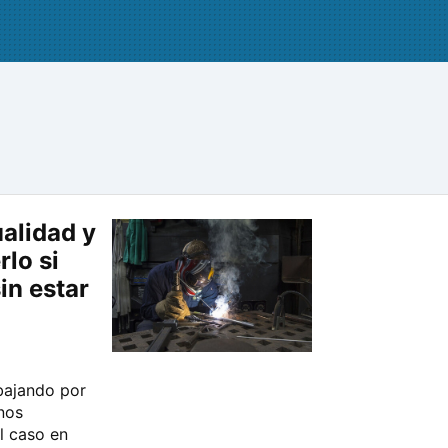
ualidad y
rlo si
in estar
bajando por
nos
l caso en