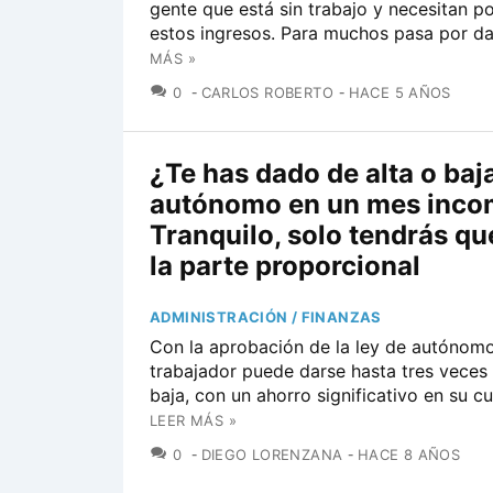
gente que está sin trabajo y necesitan p
estos ingresos. Para muchos pasa por dar
MÁS »
COMENTARIOS
0
CARLOS ROBERTO
HACE 5 AÑOS
¿Te has dado de alta o ba
autónomo en un mes inco
Tranquilo, solo tendrás qu
la parte proporcional
ADMINISTRACIÓN / FINANZAS
Con la aprobación de la ley de autónomo
trabajador puede darse hasta tres veces 
baja, con un ahorro significativo en su c
LEER MÁS »
COMENTARIOS
0
DIEGO LORENZANA
HACE 8 AÑOS