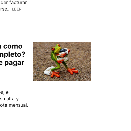
oder facturar
se...
LEER
ja como
mpleto?
e pagar
s, el
su alta y
uota mensual.