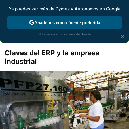
Pymes y Autonomos
Contenidos contratados por la
Ya puedes ver más de Pymes y Autonomos en Google
marca que se menciona
+info
Añádenos como fuente preferida
Inspiración para tu negocio
Solo necesitas una cuenta de Google
×
Claves del ERP y la empresa
industrial