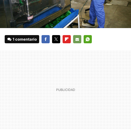
1 comentario
FACEBOOK
TWITTER
FLIPBOARD
E-
WHATSAPP
MAIL