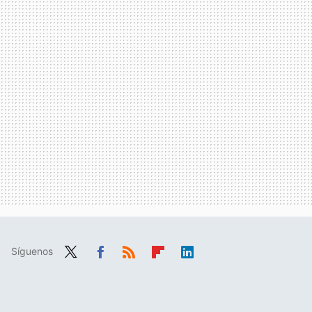
Síguenos
Twit
Fac
RSS
Flip
Link
ter
ebo
boa
edIn