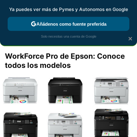
Pymes y Autonomos
Contenidos contratados por la
Ya puedes ver más de Pymes y Autonomos en Google
marca que se menciona
+info
Añádenos como fuente preferida
Espacio Workforce Pro
Solo necesitas una cuenta de Google
×
WorkForce Pro de Epson: Conoce
todos los modelos