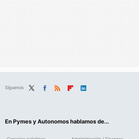
Síguenos
Twit
Fac
RSS
Flip
Link
ter
ebo
boa
edIn
ok
rd
En Pymes y Autonomos hablamos de...
Consejos prácticos
Administración / Finanzas