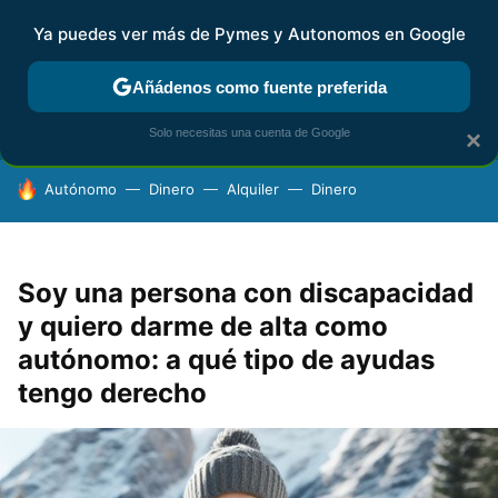
Ya puedes ver más de Pymes y Autonomos en Google
FISCALIDAD Y CONTABILIDAD
KIT DIGITAL
RENTA
AG
Añádenos como fuente preferida
Solo necesitas una cuenta de Google
×
HOY SE HABLA DE
Autónomo
Dinero
Alquiler
Dinero
Soy una persona con discapacidad
y quiero darme de alta como
autónomo: a qué tipo de ayudas
tengo derecho