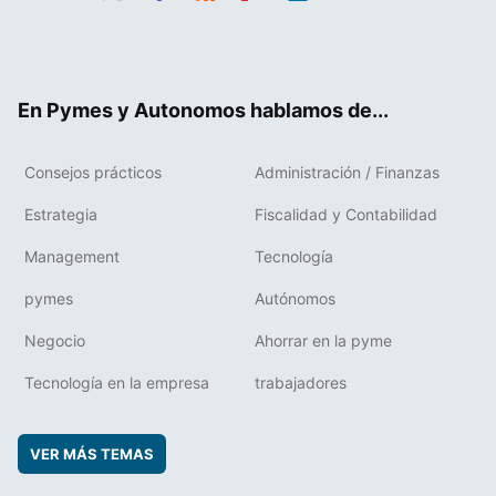
Twit
Fac
RSS
Flip
Link
ter
ebo
boa
edIn
ok
rd
En Pymes y Autonomos hablamos de...
Consejos prácticos
Administración / Finanzas
Estrategia
Fiscalidad y Contabilidad
Management
Tecnología
pymes
Autónomos
Negocio
Ahorrar en la pyme
Tecnología en la empresa
trabajadores
VER MÁS TEMAS