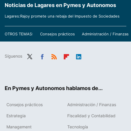
Noticias de Lagares en Pymes y Autonomos
Lagares:Rajoy promete una rebaja del Impuesto de Sociedades
OTROS TEMAS:
Consejos prácticos
Administración / Finanzas
Síguenos
Twit
Fac
RSS
Flip
Link
ter
ebo
boa
edIn
ok
rd
En Pymes y Autonomos hablamos de...
Consejos prácticos
Administración / Finanzas
Estrategia
Fiscalidad y Contabilidad
Management
Tecnología