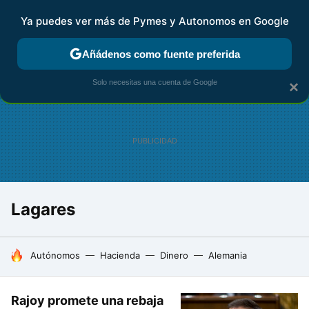
Ya puedes ver más de Pymes y Autonomos en Google
FISCALIDAD Y CONTABILIDAD
KIT DIGITAL
RENTA
AG
Añádenos como fuente preferida
Solo necesitas una cuenta de Google
×
Lagares
HOY SE HABLA DE
Autónomos
Hacienda
Dinero
Alemania
Rajoy promete una rebaja